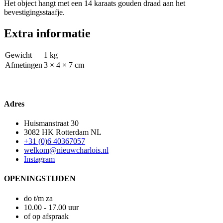
Het object hangt met een 14 karaats gouden draad aan het
bevestigingsstaafje.
Extra informatie
Gewicht
1 kg
Afmetingen
3 × 4 × 7 cm
Adres
Huismanstraat 30
3082 HK Rotterdam NL
+31 (0)6 40367057
welkom@nieuwcharlois.nl
Instagram
OPENINGSTIJDEN
do t/m za
10.00 - 17.00 uur
of op afspraak