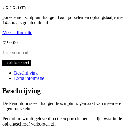
7 x 4 x 3 cm
porseleinen sculptuur hangend aan porseleinen ophangstaafje met
14-karaats gouden draad
Meer informatie
€
190,00
1 op voorraad
Pendulum
In winkelmand
3
aantal
Beschrijving
Extra informatie
Beschrijving
De Pendulum is een hangende sculptuur, gemaakt van meerdere
lagen porselein.
Pendulum wordt geleverd met een porseleinen staafje, waarin de
ophangschroef verborgen zit.