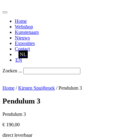
Ga
naar
de
Home
inhoud
Webshop
Kunstenaars
Nieuws
Exposities
Contact
NL
EN
Zoeken ...
Home
/
Kirsten Spuijbroek
/ Pendulum 3
Pendulum 3
Pendulum 3
€ 190,00
direct leverbaar